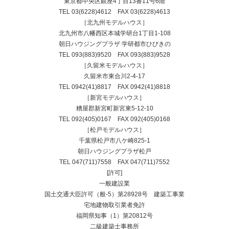
東京都中央区銀座4丁目13番11号6階
TEL
03(6228)4612
FAX 03(6228)4613
［北九州モデルハウス］
北九州市八幡西区本城学研台1丁目1-108
朝日ハウジングプラザ 学研都市ひびきの
TEL
093(883)9520
FAX 093(883)9528
［久留米モデルハウス］
久留米市東合川2-4-17
TEL
0942(41)8817
FAX 0942(41)8818
［新宮モデルハウス］
糟屋郡新宮町新宮東5-12-10
TEL
092(405)0167
FAX 092(405)0168
［松戸モデルハウス］
千葉県松戸市八ケ崎825-1
朝日ハウジングプラザ松戸
TEL
047(711)7558
FAX 047(711)7552
[許可]
一般建設業
国土交通大臣許可（般-5）第28928号 建築工事業
宅地建物取引業者免許
福岡県知事（1）第20812号
二級建築士事務所