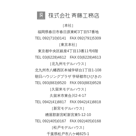
［本社］
福岡県春日市春日原東町3丁目57番地
TEL
092(710)0141
FAX 092(791)5309
［東京本社］
東京都中央区銀座4丁目13番11号6階
TEL
03(6228)4612
FAX 03(6228)4613
［北九州モデルハウス］
北九州市八幡西区本城学研台1丁目1-108
朝日ハウジングプラザ 学研都市ひびきの
TEL
093(883)9520
FAX 093(883)9528
［久留米モデルハウス］
久留米市東合川2-4-17
TEL
0942(41)8817
FAX 0942(41)8818
［新宮モデルハウス］
糟屋郡新宮町新宮東5-12-10
TEL
092(405)0167
FAX 092(405)0168
［松戸モデルハウス］
千葉県松戸市八ケ崎825-1