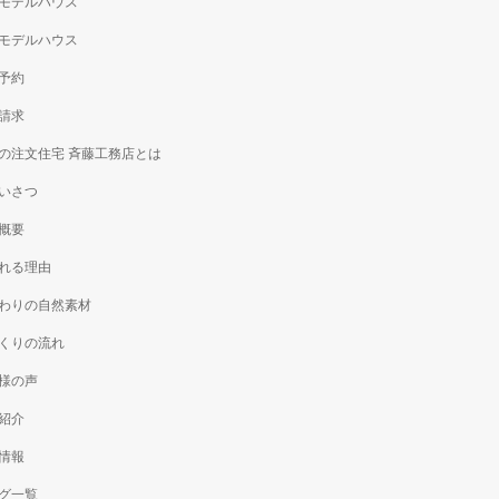
モデルハウス
モデルハウス
予約
請求
の注文住宅 斉藤工務店とは
いさつ
概要
れる理由
わりの自然素材
くりの流れ
様の声
紹介
情報
グ一覧