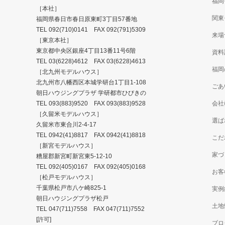
福岡
［本社］
関東
福岡県春日市春日原東町3丁目57番地
TEL
092(710)0141
FAX 092(791)5309
来場
［東京本社］
東京都中央区銀座4丁目13番11号6階
資料
TEL
03(6228)4612
FAX 03(6228)4613
福岡
［北九州モデルハウス］
北九州市八幡西区本城学研台1丁目1-108
ごあ
朝日ハウジングプラザ 学研都市ひびきの
TEL
093(883)9520
FAX 093(883)9528
会社
［久留米モデルハウス］
選ば
久留米市東合川2-4-17
TEL
0942(41)8817
FAX 0942(41)8818
こだ
［新宮モデルハウス］
家づ
糟屋郡新宮町新宮東5-12-10
TEL
092(405)0167
FAX 092(405)0168
お客
［松戸モデルハウス］
千葉県松戸市八ケ崎825-1
実例
朝日ハウジングプラザ松戸
土地
TEL
047(711)7558
FAX 047(711)7552
[許可]
ブロ