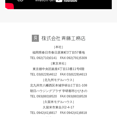
［本社］
福岡県春日市春日原東町3丁目57番地
TEL
092(710)0141
FAX 092(791)5309
［東京本社］
東京都中央区銀座4丁目13番11号6階
TEL
03(6228)4612
FAX 03(6228)4613
［北九州モデルハウス］
北九州市八幡西区本城学研台1丁目1-108
朝日ハウジングプラザ 学研都市ひびきの
TEL
093(883)9520
FAX 093(883)9528
［久留米モデルハウス］
久留米市東合川2-4-17
TEL
0942(41)8817
FAX 0942(41)8818