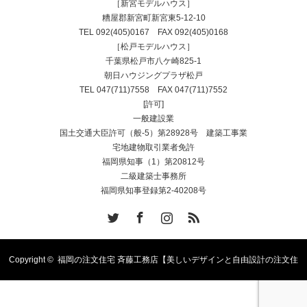
［新宮モデルハウス］
糟屋郡新宮町新宮東5-12-10
TEL
092(405)0167
FAX 092(405)0168
［松戸モデルハウス］
千葉県松戸市八ケ崎825-1
朝日ハウジングプラザ松戸
TEL
047(711)7558
FAX 047(711)7552
[許可]
一般建設業
国土交通大臣許可（般-5）第28928号 建築工事業
宅地建物取引業者免許
福岡県知事（1）第20812号
二級建築士事務所
福岡県知事登録第2-40208号
Twitter
Facebook
Instagram
RSS
Copyright ©
福岡の注文住宅 斉藤工務店【美しいデザインと自由設計の注文住
宅】