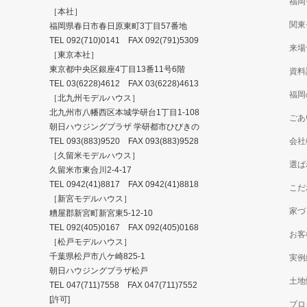
福岡
［本社］
関東
福岡県春日市春日原東町3丁目57番地
TEL
092(710)0141
FAX 092(791)5309
来場
［東京本社］
東京都中央区銀座4丁目13番11号6階
資料
TEL
03(6228)4612
FAX 03(6228)4613
福岡
［北九州モデルハウス］
北九州市八幡西区本城学研台1丁目1-108
ごあ
朝日ハウジングプラザ 学研都市ひびきの
TEL
093(883)9520
FAX 093(883)9528
会社
［久留米モデルハウス］
選ば
久留米市東合川2-4-17
TEL
0942(41)8817
FAX 0942(41)8818
こだ
［新宮モデルハウス］
家づ
糟屋郡新宮町新宮東5-12-10
TEL
092(405)0167
FAX 092(405)0168
お客
［松戸モデルハウス］
千葉県松戸市八ケ崎825-1
実例
朝日ハウジングプラザ松戸
土地
TEL
047(711)7558
FAX 047(711)7552
[許可]
ブロ