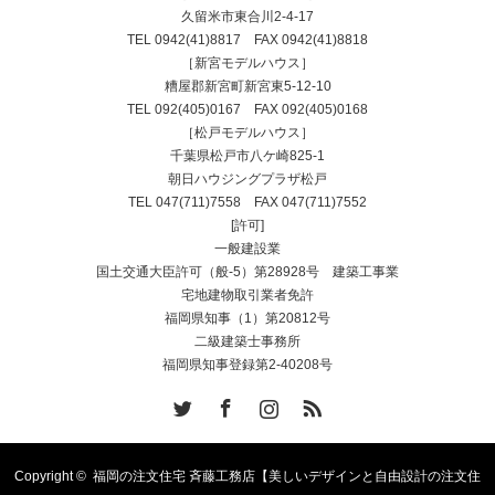
久留米市東合川2-4-17
TEL
0942(41)8817
FAX 0942(41)8818
［新宮モデルハウス］
糟屋郡新宮町新宮東5-12-10
TEL
092(405)0167
FAX 092(405)0168
［松戸モデルハウス］
千葉県松戸市八ケ崎825-1
朝日ハウジングプラザ松戸
TEL
047(711)7558
FAX 047(711)7552
[許可]
一般建設業
国土交通大臣許可（般-5）第28928号 建築工事業
宅地建物取引業者免許
福岡県知事（1）第20812号
二級建築士事務所
福岡県知事登録第2-40208号
Twitter
Facebook
Instagram
RSS
Copyright ©
福岡の注文住宅 斉藤工務店【美しいデザインと自由設計の注文住