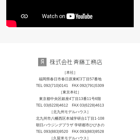
［本社］
福岡県春日市春日原東町3丁目57番地
TEL
092(710)0141
FAX 092(791)5309
［東京本社］
東京都中央区銀座4丁目13番11号6階
TEL
03(6228)4612
FAX 03(6228)4613
［北九州モデルハウス］
北九州市八幡西区本城学研台1丁目1-108
朝日ハウジングプラザ 学研都市ひびきの
TEL
093(883)9520
FAX 093(883)9528
［久留米モデルハウス］