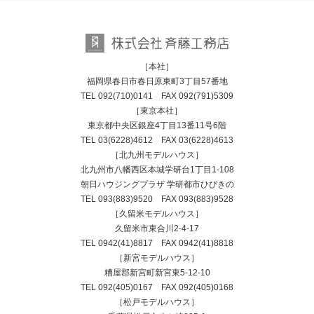
［本社］
福岡県春日市春日原東町3丁目57番地
TEL
092(710)0141
FAX 092(791)5309
［東京本社］
東京都中央区銀座4丁目13番11号6階
TEL
03(6228)4612
FAX 03(6228)4613
［北九州モデルハウス］
北九州市八幡西区本城学研台1丁目1-108
朝日ハウジングプラザ 学研都市ひびきの
TEL
093(883)9520
FAX 093(883)9528
［久留米モデルハウス］
久留米市東合川2-4-17
TEL
0942(41)8817
FAX 0942(41)8818
［新宮モデルハウス］
糟屋郡新宮町新宮東5-12-10
TEL
092(405)0167
FAX 092(405)0168
［松戸モデルハウス］