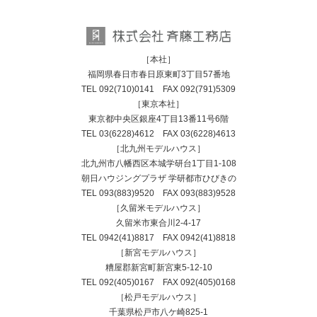
［本社］
福岡県春日市春日原東町3丁目57番地
TEL
092(710)0141
FAX 092(791)5309
［東京本社］
東京都中央区銀座4丁目13番11号6階
TEL
03(6228)4612
FAX 03(6228)4613
［北九州モデルハウス］
北九州市八幡西区本城学研台1丁目1-108
朝日ハウジングプラザ 学研都市ひびきの
TEL
093(883)9520
FAX 093(883)9528
［久留米モデルハウス］
久留米市東合川2-4-17
TEL
0942(41)8817
FAX 0942(41)8818
［新宮モデルハウス］
糟屋郡新宮町新宮東5-12-10
TEL
092(405)0167
FAX 092(405)0168
［松戸モデルハウス］
千葉県松戸市八ケ崎825-1