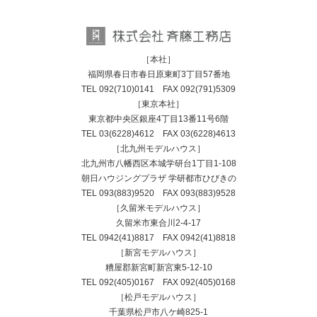
［本社］
福岡県春日市春日原東町3丁目57番地
TEL
092(710)0141
FAX 092(791)5309
［東京本社］
東京都中央区銀座4丁目13番11号6階
TEL
03(6228)4612
FAX 03(6228)4613
［北九州モデルハウス］
北九州市八幡西区本城学研台1丁目1-108
朝日ハウジングプラザ 学研都市ひびきの
TEL
093(883)9520
FAX 093(883)9528
［久留米モデルハウス］
久留米市東合川2-4-17
TEL
0942(41)8817
FAX 0942(41)8818
［新宮モデルハウス］
糟屋郡新宮町新宮東5-12-10
TEL
092(405)0167
FAX 092(405)0168
［松戸モデルハウス］
千葉県松戸市八ケ崎825-1