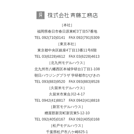
［本社］
福岡県春日市春日原東町3丁目57番地
TEL
092(710)0141
FAX 092(791)5309
［東京本社］
東京都中央区銀座4丁目13番11号6階
TEL
03(6228)4612
FAX 03(6228)4613
［北九州モデルハウス］
北九州市八幡西区本城学研台1丁目1-108
朝日ハウジングプラザ 学研都市ひびきの
TEL
093(883)9520
FAX 093(883)9528
［久留米モデルハウス］
久留米市東合川2-4-17
TEL
0942(41)8817
FAX 0942(41)8818
［新宮モデルハウス］
糟屋郡新宮町新宮東5-12-10
TEL
092(405)0167
FAX 092(405)0168
［松戸モデルハウス］
千葉県松戸市八ケ崎825-1