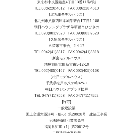
東京都中央区銀座4丁目13番11号6階
TEL
03(6228)4612
FAX 03(6228)4613
［北九州モデルハウス］
北九州市八幡西区本城学研台1丁目1-108
朝日ハウジングプラザ 学研都市ひびきの
TEL
093(883)9520
FAX 093(883)9528
［久留米モデルハウス］
久留米市東合川2-4-17
TEL
0942(41)8817
FAX 0942(41)8818
［新宮モデルハウス］
糟屋郡新宮町新宮東5-12-10
TEL
092(405)0167
FAX 092(405)0168
［松戸モデルハウス］
千葉県松戸市八ケ崎825-1
朝日ハウジングプラザ松戸
TEL
047(711)7558
FAX 047(711)7552
[許可]
一般建設業
国土交通大臣許可（般-5）第28928号 建築工事業
宅地建物取引業者免許
福岡県知事（1）第20812号
二級建築士事務所