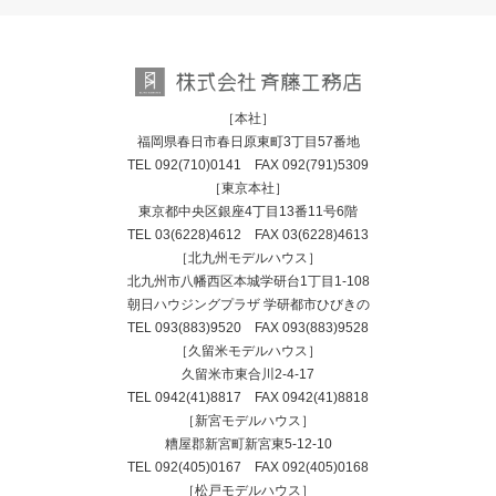
［本社］
福岡県春日市春日原東町3丁目57番地
TEL
092(710)0141
FAX 092(791)5309
［東京本社］
東京都中央区銀座4丁目13番11号6階
TEL
03(6228)4612
FAX 03(6228)4613
［北九州モデルハウス］
北九州市八幡西区本城学研台1丁目1-108
朝日ハウジングプラザ 学研都市ひびきの
TEL
093(883)9520
FAX 093(883)9528
［久留米モデルハウス］
久留米市東合川2-4-17
TEL
0942(41)8817
FAX 0942(41)8818
［新宮モデルハウス］
糟屋郡新宮町新宮東5-12-10
TEL
092(405)0167
FAX 092(405)0168
［松戸モデルハウス］