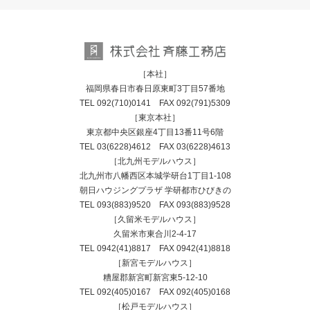
［本社］
福岡県春日市春日原東町3丁目57番地
TEL
092(710)0141
FAX 092(791)5309
［東京本社］
東京都中央区銀座4丁目13番11号6階
TEL
03(6228)4612
FAX 03(6228)4613
［北九州モデルハウス］
北九州市八幡西区本城学研台1丁目1-108
朝日ハウジングプラザ 学研都市ひびきの
TEL
093(883)9520
FAX 093(883)9528
［久留米モデルハウス］
久留米市東合川2-4-17
TEL
0942(41)8817
FAX 0942(41)8818
［新宮モデルハウス］
糟屋郡新宮町新宮東5-12-10
TEL
092(405)0167
FAX 092(405)0168
［松戸モデルハウス］