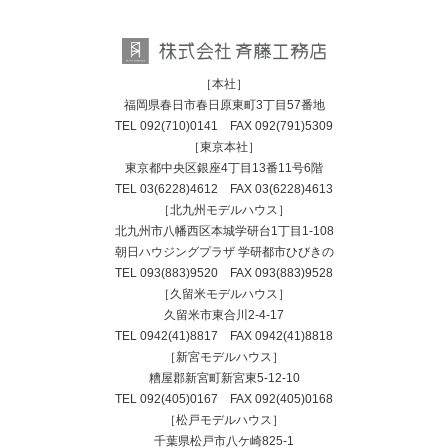
［本社］
福岡県春日市春日原東町3丁目57番地
TEL
092(710)0141
FAX 092(791)5309
［東京本社］
東京都中央区銀座4丁目13番11号6階
TEL
03(6228)4612
FAX 03(6228)4613
［北九州モデルハウス］
北九州市八幡西区本城学研台1丁目1-108
朝日ハウジングプラザ 学研都市ひびきの
TEL
093(883)9520
FAX 093(883)9528
［久留米モデルハウス］
久留米市東合川2-4-17
TEL
0942(41)8817
FAX 0942(41)8818
［新宮モデルハウス］
糟屋郡新宮町新宮東5-12-10
TEL
092(405)0167
FAX 092(405)0168
［松戸モデルハウス］
千葉県松戸市八ケ崎825-1