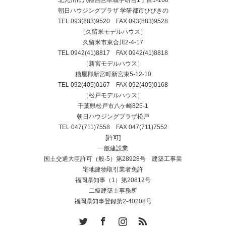
朝日ハウジングプラザ 学研都市ひびきの
TEL
093(883)9520
FAX 093(883)9528
［久留米モデルハウス］
久留米市東合川2-4-17
TEL
0942(41)8817
FAX 0942(41)8818
［新宮モデルハウス］
糟屋郡新宮町新宮東5-12-10
TEL
092(405)0167
FAX 092(405)0168
［松戸モデルハウス］
千葉県松戸市八ケ崎825-1
朝日ハウジングプラザ松戸
TEL
047(711)7558
FAX 047(711)7552
[許可]
一般建設業
国土交通大臣許可（般-5）第28928号 建築工事業
宅地建物取引業者免許
福岡県知事（1）第20812号
二級建築士事務所
福岡県知事登録第2-40208号
Twitter
Facebook
Instagram
RSS