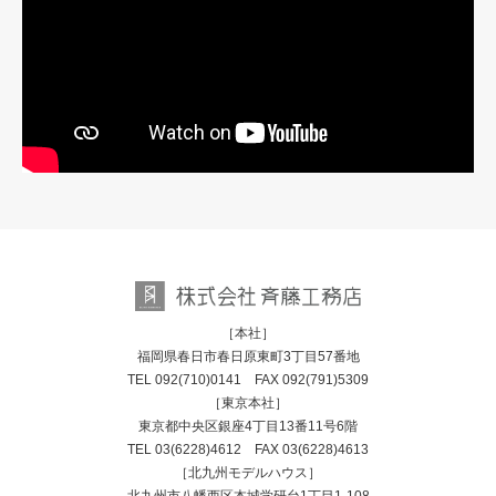
［本社］
福岡県春日市春日原東町3丁目57番地
TEL
092(710)0141
FAX 092(791)5309
［東京本社］
東京都中央区銀座4丁目13番11号6階
TEL
03(6228)4612
FAX 03(6228)4613
［北九州モデルハウス］
北九州市八幡西区本城学研台1丁目1-108