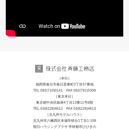
［本社］
福岡県春日市春日原東町3丁目57番地
TEL
092(710)0141
FAX 092(791)5309
［東京本社］
東京都中央区銀座4丁目13番11号6階
TEL
03(6228)4612
FAX 03(6228)4613
［北九州モデルハウス］
北九州市八幡西区本城学研台1丁目1-108
朝日ハウジングプラザ 学研都市ひびきの