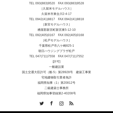
TEL
093(883)9520
FAX 093(883)9528
［久留米モデルハウス］
久留米市東合川2-4-17
TEL
0942(41)8817
FAX 0942(41)8818
［新宮モデルハウス］
糟屋郡新宮町新宮東5-12-10
TEL
092(405)0167
FAX 092(405)0168
［松戸モデルハウス］
千葉県松戸市八ケ崎825-1
朝日ハウジングプラザ松戸
TEL
047(711)7558
FAX 047(711)7552
[許可]
一般建設業
国土交通大臣許可（般-5）第28928号 建築工事業
宅地建物取引業者免許
福岡県知事（1）第20812号
二級建築士事務所
福岡県知事登録第2-40208号
Twitter
Facebook
Instagram
RSS