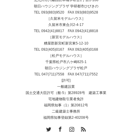
朝日ハウジングプラザ 学研都市ひびきの
TEL
093(883)9520
FAX 093(883)9528
［久留米モデルハウス］
久留米市東合川2-4-17
TEL
0942(41)8817
FAX 0942(41)8818
［新宮モデルハウス］
糟屋郡新宮町新宮東5-12-10
TEL
092(405)0167
FAX 092(405)0168
［松戸モデルハウス］
千葉県松戸市八ケ崎825-1
朝日ハウジングプラザ松戸
TEL
047(711)7558
FAX 047(711)7552
[許可]
一般建設業
国土交通大臣許可（般-5）第28928号 建築工事業
宅地建物取引業者免許
福岡県知事（1）第20812号
二級建築士事務所
福岡県知事登録第2-40208号
Twitter
Facebook
Instagram
RSS