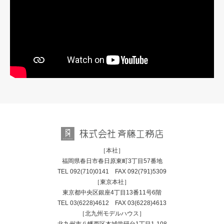
［本社］
福岡県春日市春日原東町3丁目57番地
TEL
092(710)0141
FAX 092(791)5309
［東京本社］
東京都中央区銀座4丁目13番11号6階
TEL
03(6228)4612
FAX 03(6228)4613
［北九州モデルハウス］
北九州市八幡西区本城学研台1丁目1-108