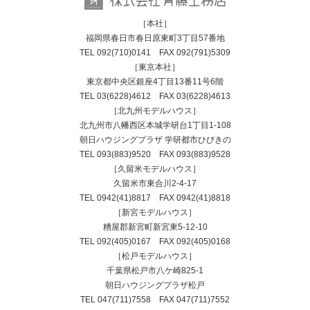
［本社］
福岡県春日市春日原東町3丁目57番地
TEL
092(710)0141
FAX 092(791)5309
［東京本社］
東京都中央区銀座4丁目13番11号6階
TEL
03(6228)4612
FAX 03(6228)4613
［北九州モデルハウス］
北九州市八幡西区本城学研台1丁目1-108
朝日ハウジングプラザ 学研都市ひびきの
TEL
093(883)9520
FAX 093(883)9528
［久留米モデルハウス］
久留米市東合川2-4-17
TEL
0942(41)8817
FAX 0942(41)8818
［新宮モデルハウス］
糟屋郡新宮町新宮東5-12-10
TEL
092(405)0167
FAX 092(405)0168
［松戸モデルハウス］
千葉県松戸市八ケ崎825-1
朝日ハウジングプラザ松戸
TEL
047(711)7558
FAX 047(711)7552