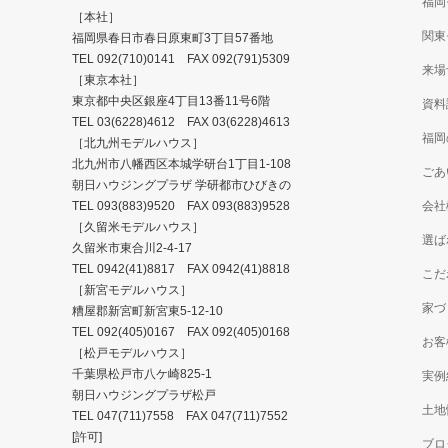
福岡
［本社］
関東
福岡県春日市春日原東町3丁目57番地
TEL
092(710)0141
FAX 092(791)5309
来場
［東京本社］
東京都中央区銀座4丁目13番11号6階
資料
TEL
03(6228)4612
FAX 03(6228)4613
福岡
［北九州モデルハウス］
北九州市八幡西区本城学研台1丁目1-108
ごあ
朝日ハウジングプラザ 学研都市ひびきの
TEL
093(883)9520
FAX 093(883)9528
会社
［久留米モデルハウス］
選ば
久留米市東合川2-4-17
TEL
0942(41)8817
FAX 0942(41)8818
こだ
［新宮モデルハウス］
家づ
糟屋郡新宮町新宮東5-12-10
TEL
092(405)0167
FAX 092(405)0168
お客
［松戸モデルハウス］
千葉県松戸市八ケ崎825-1
実例
朝日ハウジングプラザ松戸
土地
TEL
047(711)7558
FAX 047(711)7552
[許可]
ブロ