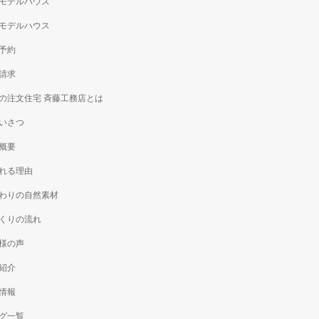
モデルハウス
モデルハウス
予約
請求
の注文住宅 斉藤工務店とは
いさつ
概要
れる理由
わりの自然素材
くりの流れ
様の声
紹介
情報
グ一覧