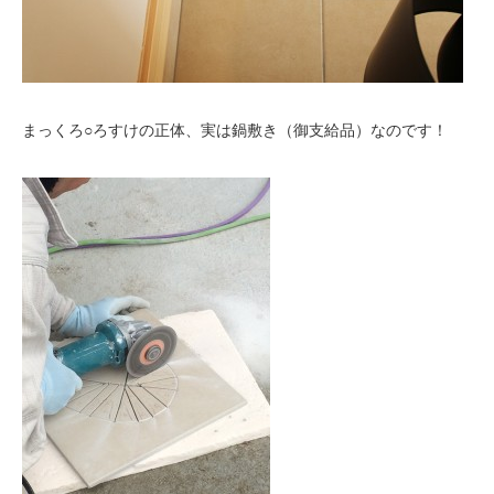
まっくろ○ろすけの正体、実は鍋敷き（御支給品）なのです！