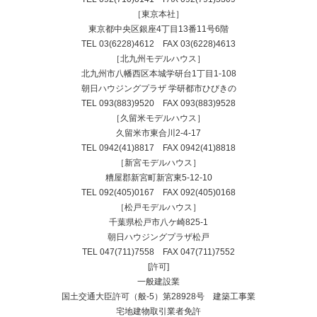
［東京本社］
東京都中央区銀座4丁目13番11号6階
TEL
03(6228)4612
FAX 03(6228)4613
［北九州モデルハウス］
北九州市八幡西区本城学研台1丁目1-108
朝日ハウジングプラザ 学研都市ひびきの
TEL
093(883)9520
FAX 093(883)9528
［久留米モデルハウス］
久留米市東合川2-4-17
TEL
0942(41)8817
FAX 0942(41)8818
［新宮モデルハウス］
糟屋郡新宮町新宮東5-12-10
TEL
092(405)0167
FAX 092(405)0168
［松戸モデルハウス］
千葉県松戸市八ケ崎825-1
朝日ハウジングプラザ松戸
TEL
047(711)7558
FAX 047(711)7552
[許可]
一般建設業
国土交通大臣許可（般-5）第28928号 建築工事業
宅地建物取引業者免許