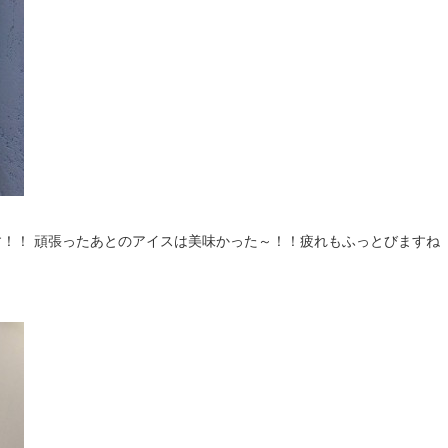
！！ 頑張ったあとのアイスは美味かった～！！疲れもふっとびますね