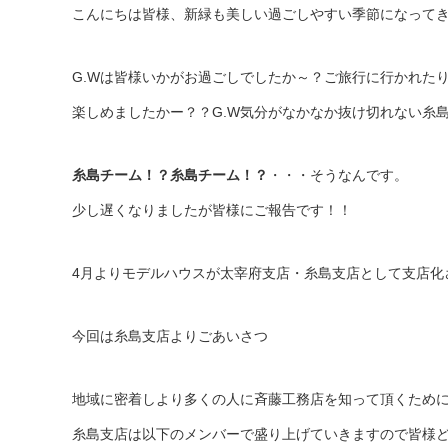
こんにちは皆様、新緑も美しい過ごしやすい季節になって
G.Wは皆様いかがお過ごしでしたか～？ご旅行に行かれた
楽しめましたかー？？G.W気分がなかなか抜け切れない糸
糸島チーム！？糸島チーム！？
・・・そうなんです。
少し遅くなりましたが皆様にご報告です！！
4月よりモデルハウスが太宰府支店・糸島支店として支店化
今回は糸島支店よりごあいさつ
地域に密着しより多くの人に斉藤工務店を知って頂くため
糸島支店は以下のメンバーで盛り上げていきますので皆様