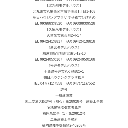
［北九州モデルハウス］
北九州市八幡西区本城学研台1丁目1-108
朝日ハウジングプラザ 学研都市ひびきの
TEL
093(883)9520
FAX 093(883)9528
［久留米モデルハウス］
久留米市東合川2-4-17
TEL
0942(41)8817
FAX 0942(41)8818
［新宮モデルハウス］
糟屋郡新宮町新宮東5-12-10
TEL
092(405)0167
FAX 092(405)0168
［松戸モデルハウス］
千葉県松戸市八ケ崎825-1
朝日ハウジングプラザ松戸
TEL
047(711)7558
FAX 047(711)7552
[許可]
一般建設業
国土交通大臣許可（般-5）第28928号 建築工事業
宅地建物取引業者免許
福岡県知事（1）第20812号
二級建築士事務所
福岡県知事登録第2-40208号