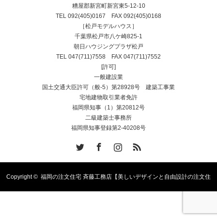
糟屋郡新宮町新宮東5-12-10
TEL
092(405)0167
FAX 092(405)0168
［松戸モデルハウス］
千葉県松戸市八ケ崎825-1
朝日ハウジングプラザ松戸
TEL
047(711)7558
FAX 047(711)7552
[許可]
一般建設業
国土交通大臣許可（般-5）第28928号 建築工事業
宅地建物取引業者免許
福岡県知事（1）第20812号
二級建築士事務所
福岡県知事登録第2-40208号
Twitter
Facebook
Instagram
RSS
Copyright ©
福岡の注文住宅 斉藤工務店【美しいデザインと自由設計の注文住
宅】