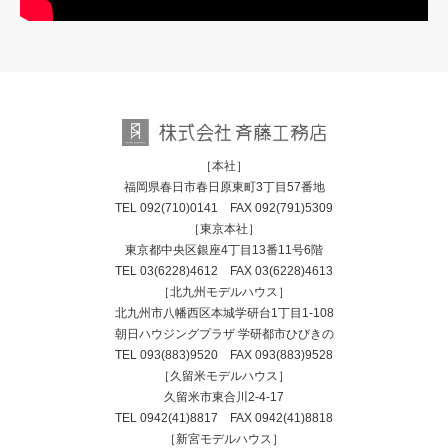
［本社］
福岡県春日市春日原東町3丁目57番地
TEL
092(710)0141
FAX 092(791)5309
［東京本社］
東京都中央区銀座4丁目13番11号6階
TEL
03(6228)4612
FAX 03(6228)4613
［北九州モデルハウス］
北九州市八幡西区本城学研台1丁目1-108
朝日ハウジングプラザ 学研都市ひびきの
TEL
093(883)9520
FAX 093(883)9528
［久留米モデルハウス］
久留米市東合川2-4-17
TEL
0942(41)8817
FAX 0942(41)8818
［新宮モデルハウス］